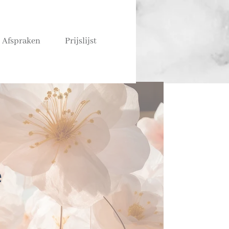
Afspraken
Prijslijst
e