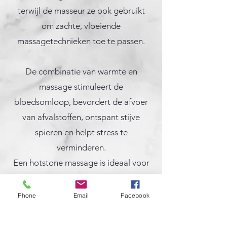
terwijl de masseur ze ook gebruikt
om zachte, vloeiende
massagetechnieken toe te passen.
De combinatie van warmte en
massage stimuleert de
bloedsomloop, bevordert de afvoer
van afvalstoffen, ontspant stijve
spieren en helpt stress te
verminderen.
Een hotstone massage is ideaal voor
wie last heeft van spierpijn, spanning
of simpelweg behoefte heeft aan
Phone
Email
Facebook
diepe ontspanning.
Het is een holistische ervaring die