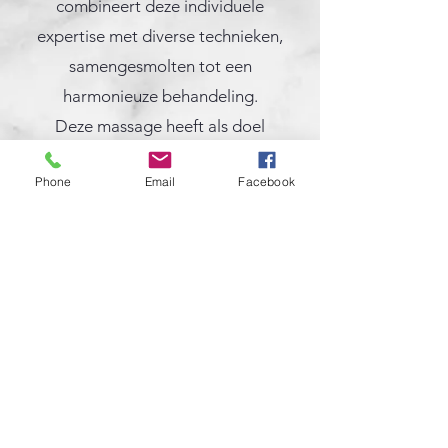
combineert deze individuele
expertise met diverse technieken,
samengesmolten tot een
harmonieuze behandeling.
Deze massage heeft als doel
spanningen en blokkades op te
Phone
Email
Facebook
heffen, de spieren te laten
ontspannen en een diep gevoel van
fysieke en mentale relaxatie te
creëren.
Bent u benieuwd of wilt u meer
informatie? Ik sta u graag
persoonlijk te woord.
Online boeken 30min