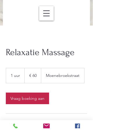
Relaxatie Massage
60
euro
1 uur
1
€ 60
Moenebroekstraat
u
u
Vraag boeking aan
Contactgegevens